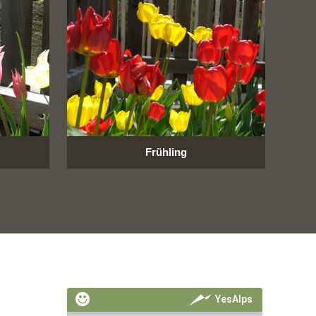
Frühling
YesAlps