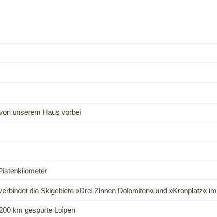
t von unserem Haus vorbei
Pistenkilometer
 verbindet die Skigebiete »Drei Zinnen Dolomiten« und »Kronplatz« i
s 200 km gespurte Loipen