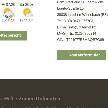
Fam. Patzleiner Hubert & Zita
Fr 07.08.
Sa 08.08.
Loreto-Straße 15
39038 Innichen-Winnebach (BZ)
15°
/
28°
12°
/
33°
Tel. (+39) 0474 966703
E-mail:
info@huterhof.bz
MwSt.-Nr.: 01254860214
terbericht
CIN: IT021077B5MAQB7G89
→ Kontaktformular
en Welt
3 Zinnen Dolomiten